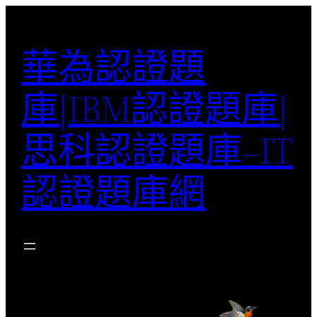
跳
至
華為認證題
主
要
庫|IBM認證題庫|
內
容
思科認證題庫–IT
認證題庫網