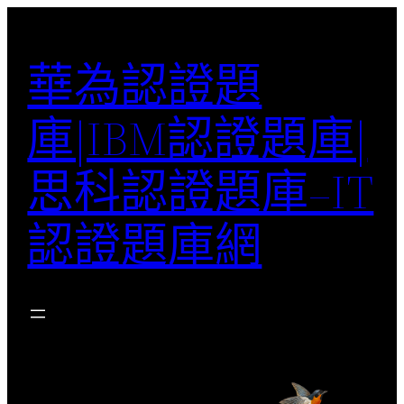
跳
至
華為認證題
主
要
庫|IBM認證題庫|
內
容
思科認證題庫–IT
認證題庫網