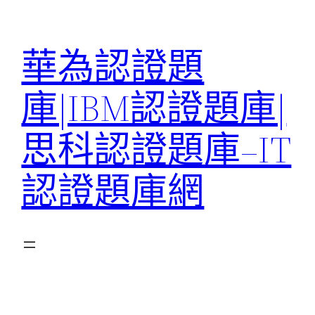
跳
至
華為認證題
主
要
庫|IBM認證題庫|
內
容
思科認證題庫–IT
認證題庫網