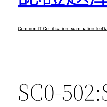
Common IT Certification examination fee
Da
SC0-502: