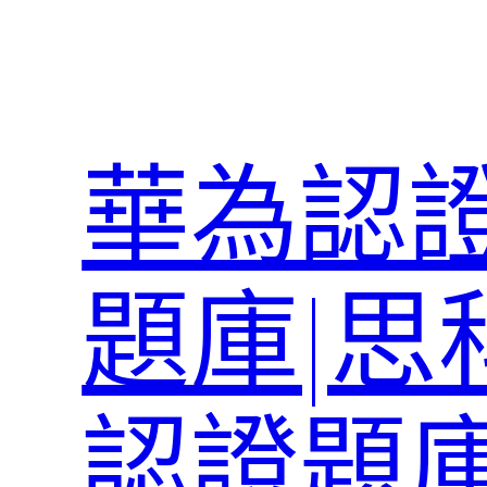
跳
至
主
要
內
華為認證
容
題庫|思
認證題