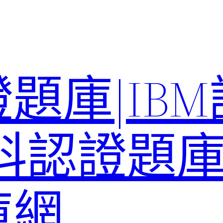
題庫|IB
科認證題庫–
庫網