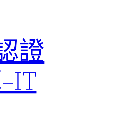
M認證
IT