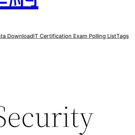
ta Download
IT Certification Exam Polling List
Tags
Security