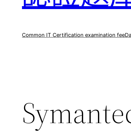
Common IT Certification examination fee
Da
Symantec