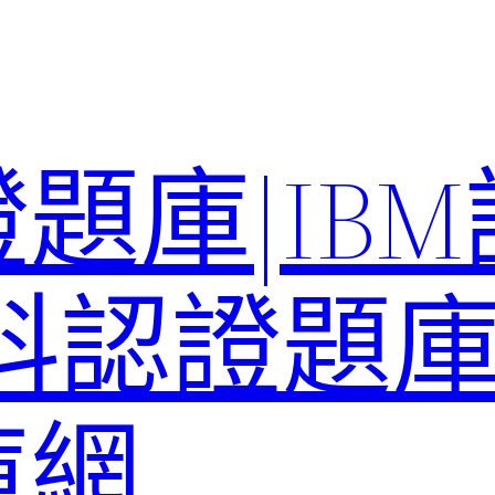
題庫|IB
科認證題庫–
庫網