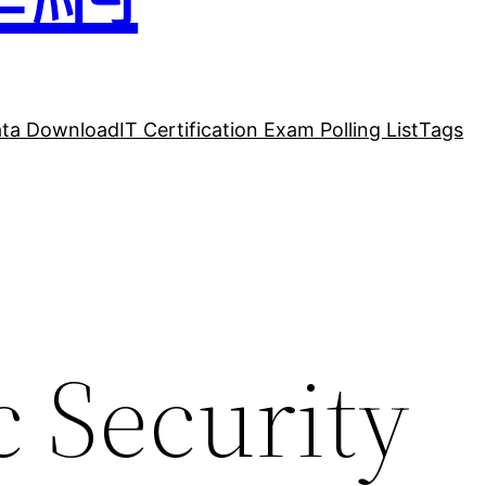
ta Download
IT Certification Exam Polling List
Tags
 Security