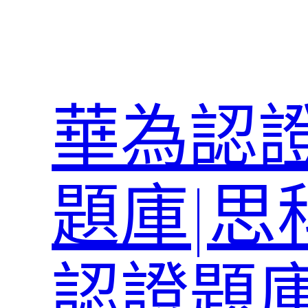
跳
至
主
要
內
華為認證
容
題庫|思
認證題