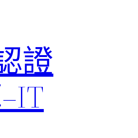
M認證
IT