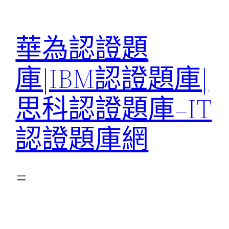
跳
至
華為認證題
主
要
庫|IBM認證題庫|
內
容
思科認證題庫–IT
認證題庫網