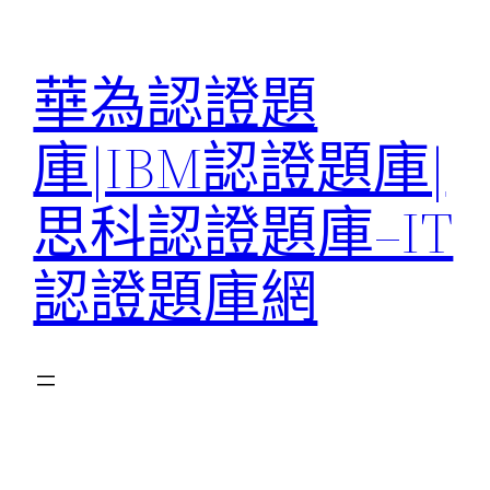
跳
至
華為認證題
主
要
庫|IBM認證題庫|
內
容
思科認證題庫–IT
認證題庫網