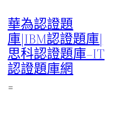
跳
至
華為認證題
主
要
庫|IBM認證題庫|
內
容
思科認證題庫–IT
認證題庫網