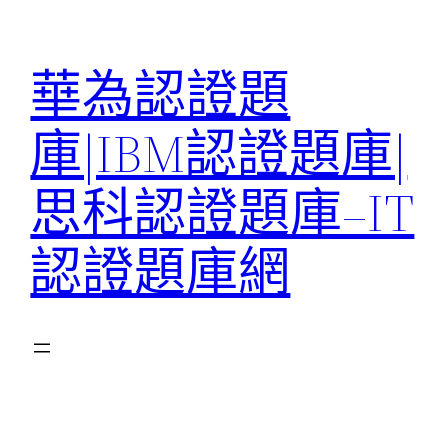
跳
至
華為認證題
主
要
庫|IBM認證題庫|
內
容
思科認證題庫–IT
認證題庫網