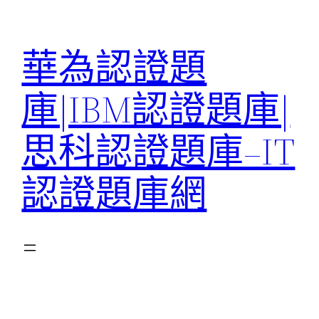
跳
至
華為認證題
主
要
庫|IBM認證題庫|
內
容
思科認證題庫–IT
認證題庫網