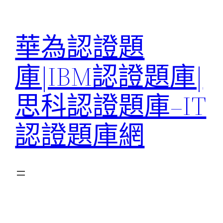
跳
至
華為認證題
主
要
庫|IBM認證題庫|
內
容
思科認證題庫–IT
認證題庫網