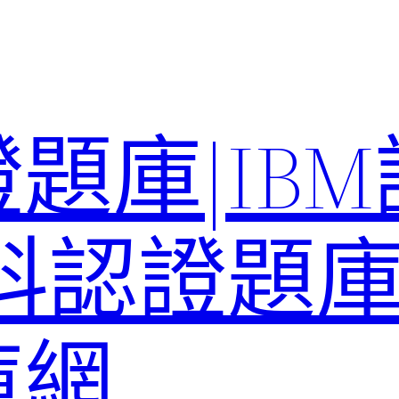
題庫|IB
科認證題庫–
庫網