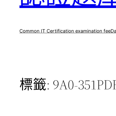
Common IT Certification examination fee
Da
標籤:
9A0-351PD