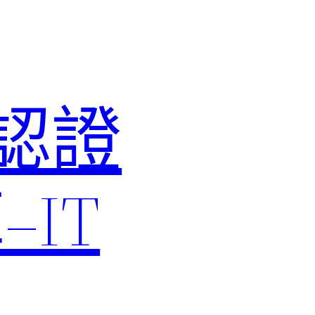
M認證
IT