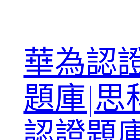
跳
至
主
要
內
華為認證
容
題庫|思
認證題