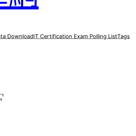
ta Download
IT Certification Exam Polling List
Tags
F