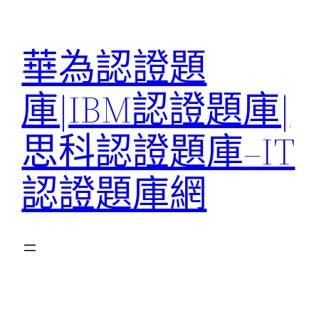
跳
至
華為認證題
主
要
庫|IBM認證題庫|
內
容
思科認證題庫–IT
認證題庫網