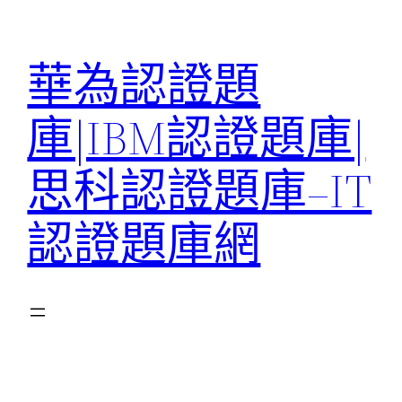
跳
至
華為認證題
主
要
庫|IBM認證題庫|
內
容
思科認證題庫–IT
認證題庫網