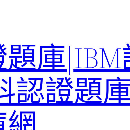
題庫|IB
科認證題庫–
庫網