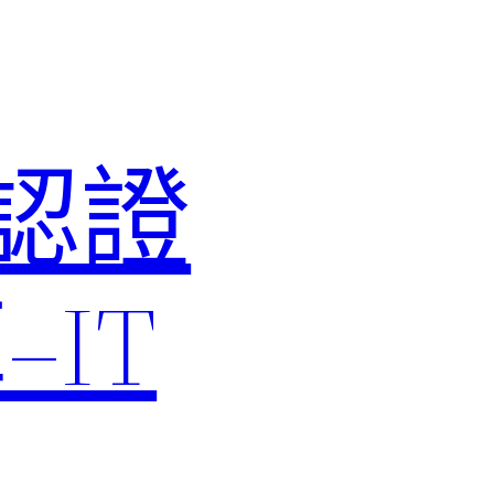
M認證
IT