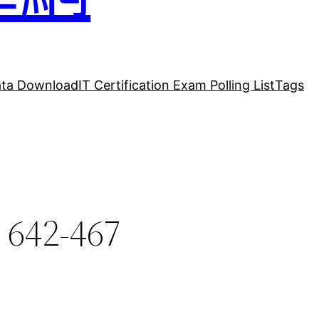
ta Download
IT Certification Exam Polling List
Tags
 642-467