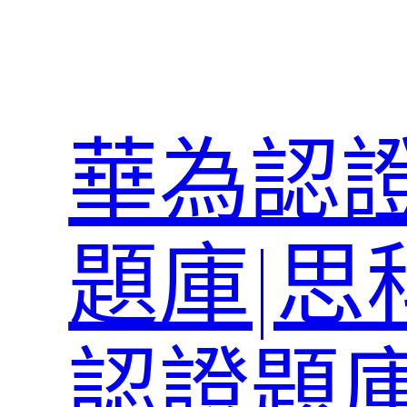
跳
至
主
要
內
華為認證
容
題庫|思
認證題