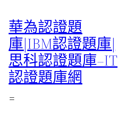
跳
至
華為認證題
主
要
庫|IBM認證題庫|
內
容
思科認證題庫–IT
認證題庫網