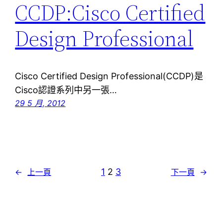
CCDP:Cisco Certified
Design Professional
Cisco Certified Design Professional(CCDP)是
Cisco認證系列中另一張…
29 5 月, 2012
1
2
3
←
上一頁
下一頁
→