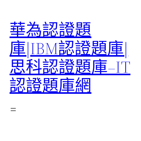
跳
至
華為認證題
主
要
庫|IBM認證題庫|
內
容
思科認證題庫–IT
認證題庫網