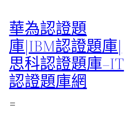
跳
至
華為認證題
主
要
庫|IBM認證題庫|
內
容
思科認證題庫–IT
認證題庫網