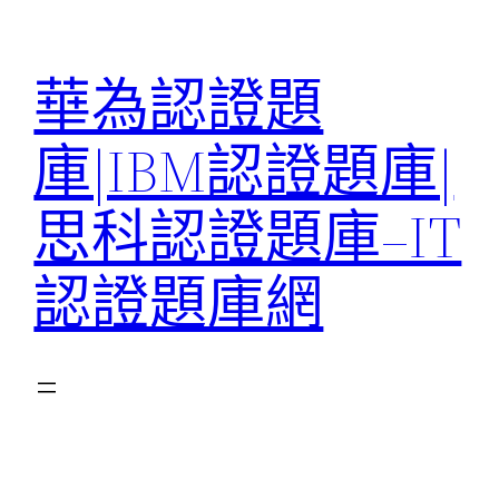
跳
至
華為認證題
主
要
庫|IBM認證題庫|
內
容
思科認證題庫–IT
認證題庫網