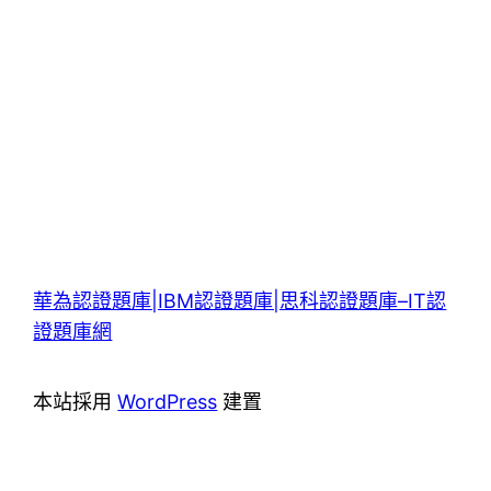
華為認證題庫|IBM認證題庫|思科認證題庫–IT認
證題庫網
本站採用
WordPress
建置