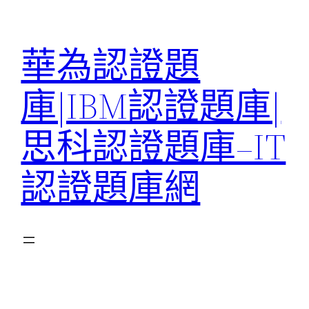
跳
至
華為認證題
主
要
庫|IBM認證題庫|
內
容
思科認證題庫–IT
認證題庫網