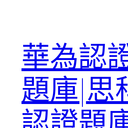
跳
至
主
要
內
華為認證
容
題庫|思
認證題