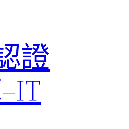
M認證
IT