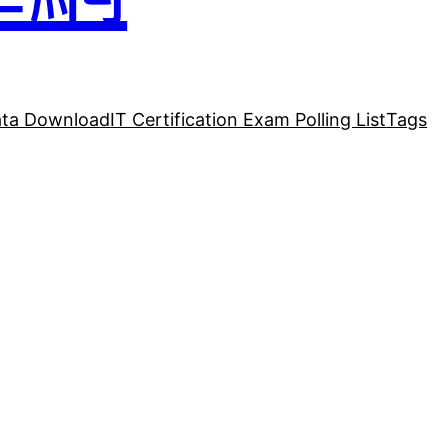
ta Download
IT Certification Exam Polling List
Tags