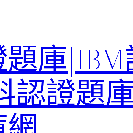
題庫|IB
科認證題庫–
庫網