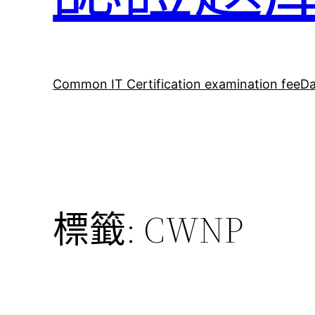
Common IT Certification examination fee
Da
標籤:
CWNP