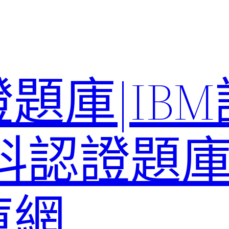
題庫|IB
科認證題庫–
庫網