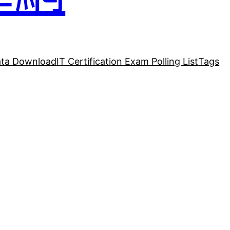
ta Download
IT Certification Exam Polling List
Tags