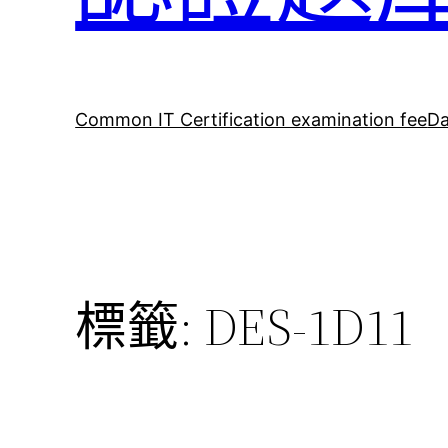
Common IT Certification examination fee
Da
標籤:
DES-1D11