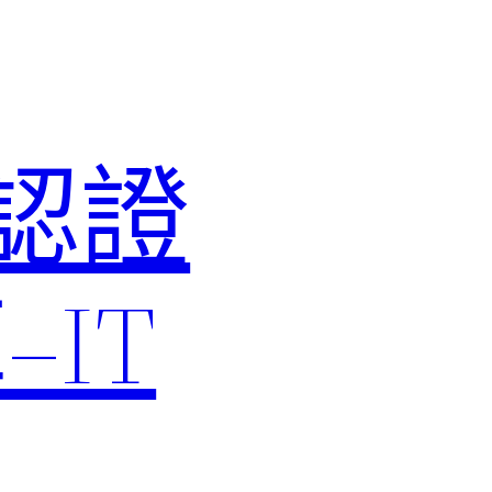
M認證
IT