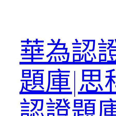
跳
至
主
要
內
華為認證
容
題庫|思
認證題