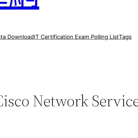
ta Download
IT Certification Exam Polling List
Tags
Cisco Network Servic