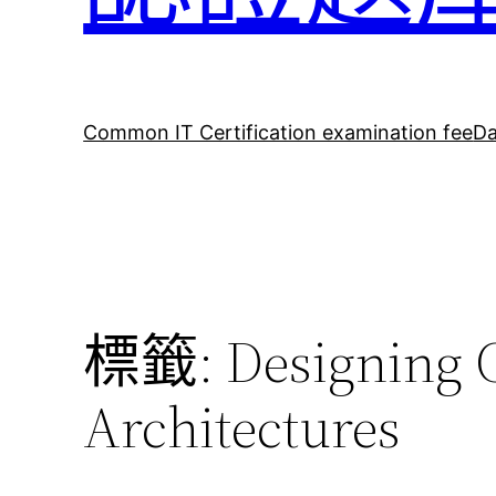
Common IT Certification examination fee
Da
標籤:
Designing 
Architectures