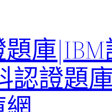
題庫|IB
科認證題庫–
庫網