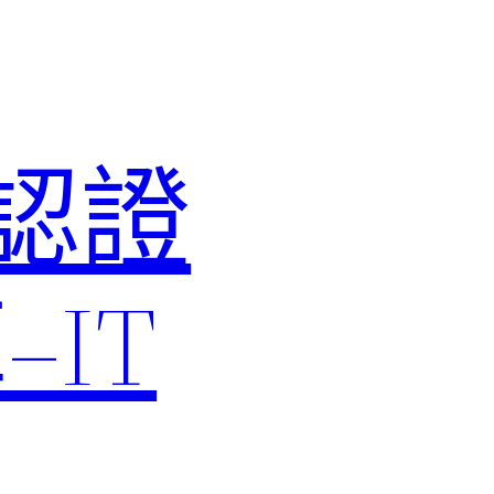
M認證
IT