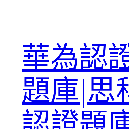
跳
至
主
要
內
華為認證
容
題庫|思
認證題