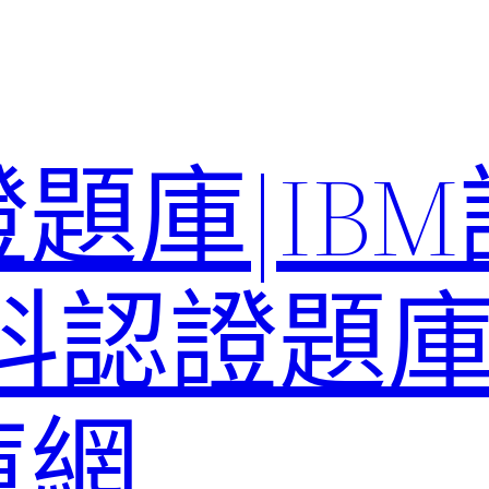
題庫|IB
科認證題庫–
庫網