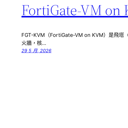
FortiGate-VM 
FGT-KVM（FortiGate-VM on KVM）是
火牆，核…
29 5 月, 2026