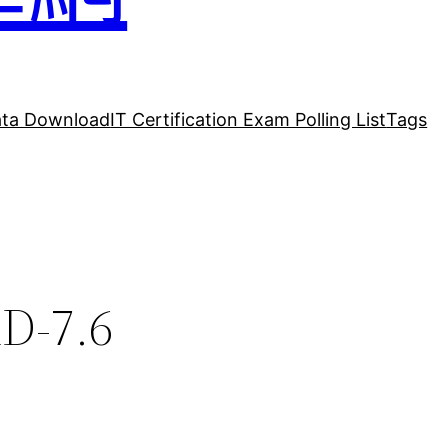
ta Download
IT Certification Exam Polling List
Tags
D-7.6