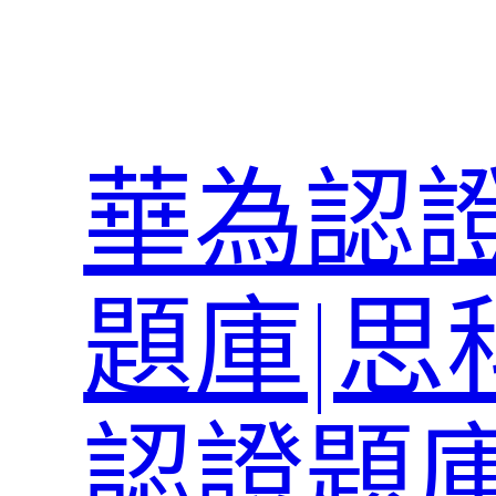
跳
至
主
要
內
華為認證
容
題庫|思
認證題