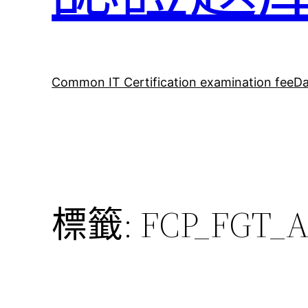
Common IT Certification examination fee
Da
標籤:
FCP_FGT_A