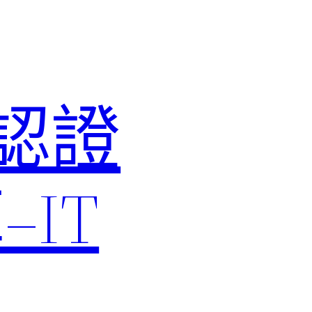
M認證
IT