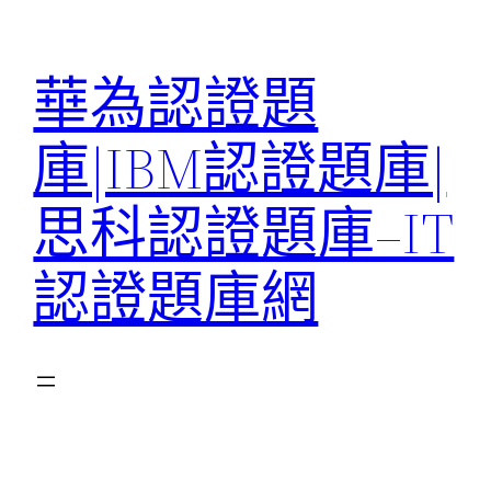
跳
至
華為認證題
主
要
庫|IBM認證題庫|
內
容
思科認證題庫–IT
認證題庫網