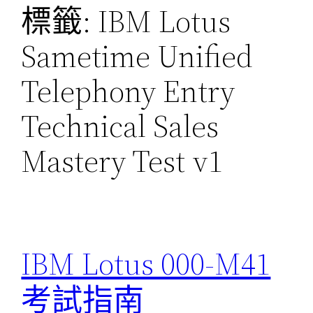
標籤:
IBM Lotus
Sametime Unified
Telephony Entry
Technical Sales
Mastery Test v1
IBM Lotus 000-M41
考試指南