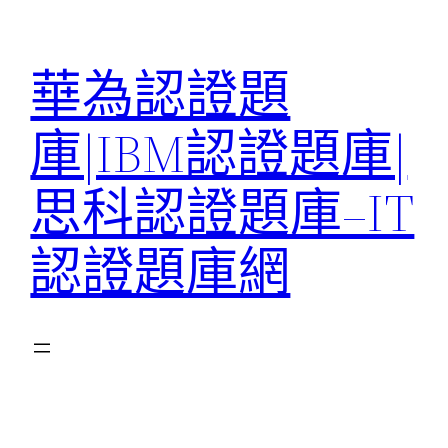
跳
至
華為認證題
主
要
庫|IBM認證題庫|
內
容
思科認證題庫–IT
認證題庫網