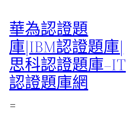
跳
至
華為認證題
主
要
庫|IBM認證題庫|
內
容
思科認證題庫–IT
認證題庫網