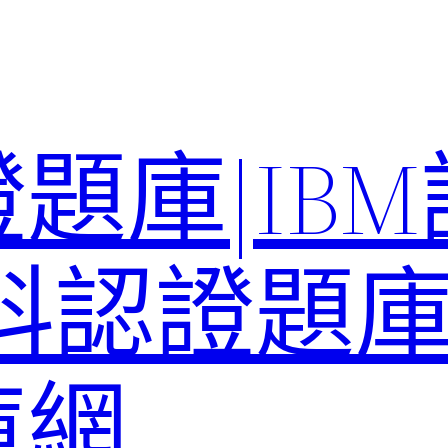
題庫|IB
科認證題庫–
庫網