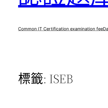
Common IT Certification examination fee
Da
標籤:
ISEB