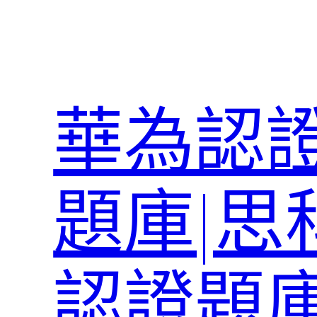
跳
至
主
要
內
華為認證
容
題庫|思
認證題