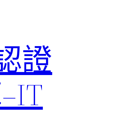
M認證
IT