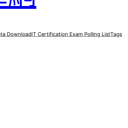
ta Download
IT Certification Exam Polling List
Tags