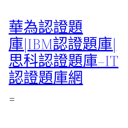
跳
至
華為認證題
主
要
庫|IBM認證題庫|
內
容
思科認證題庫–IT
認證題庫網