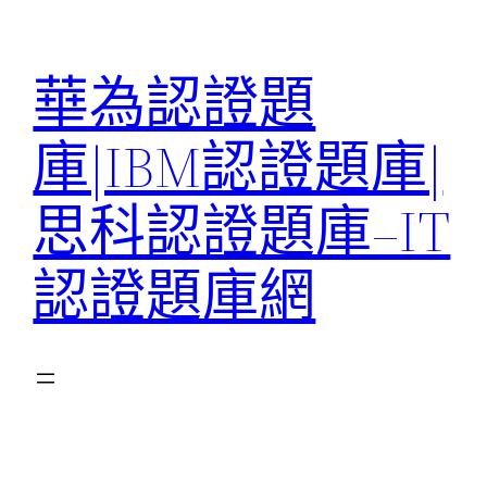
跳
至
華為認證題
主
要
庫|IBM認證題庫|
內
容
思科認證題庫–IT
認證題庫網