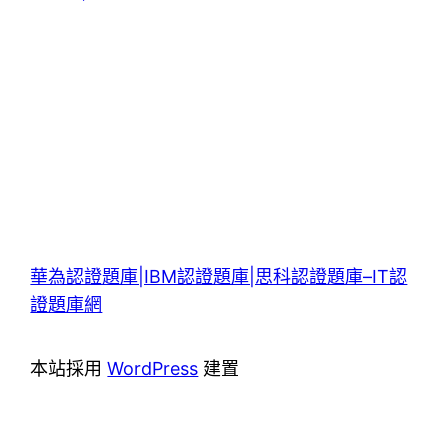
華為認證題庫|IBM認證題庫|思科認證題庫–IT認
證題庫網
本站採用
WordPress
建置