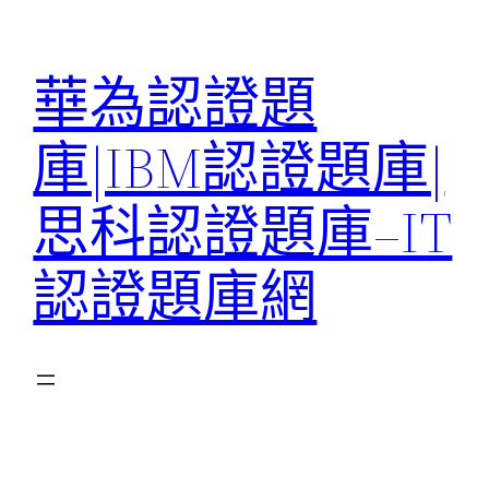
跳
至
華為認證題
主
要
庫|IBM認證題庫|
內
容
思科認證題庫–IT
認證題庫網