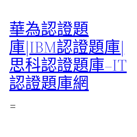
跳
至
華為認證題
主
要
庫|IBM認證題庫|
內
容
思科認證題庫–IT
認證題庫網