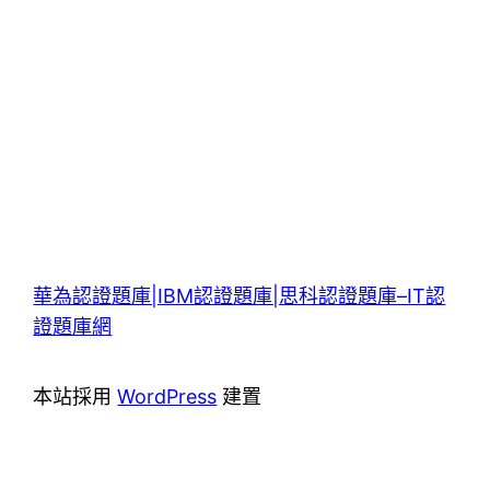
華為認證題庫|IBM認證題庫|思科認證題庫–IT認
證題庫網
本站採用
WordPress
建置