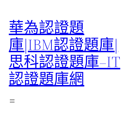
跳
至
華為認證題
主
要
庫|IBM認證題庫|
內
容
思科認證題庫–IT
認證題庫網