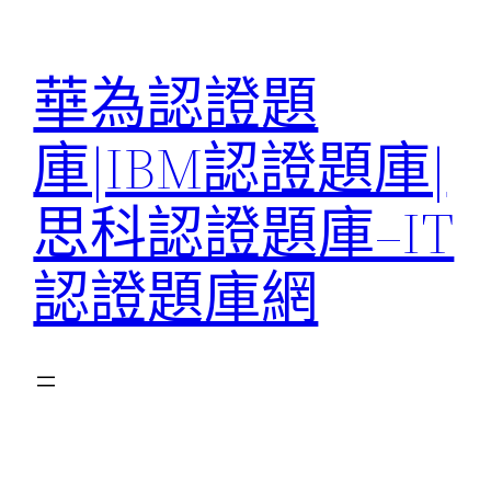
跳
至
華為認證題
主
要
庫|IBM認證題庫|
內
容
思科認證題庫–IT
認證題庫網