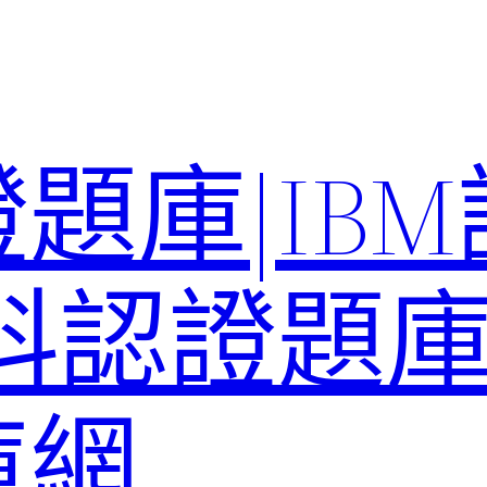
題庫|IB
科認證題庫–
庫網