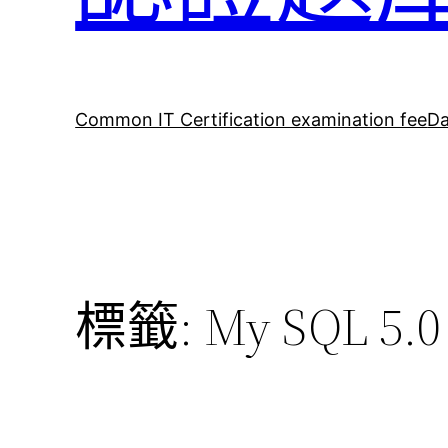
Common IT Certification examination fee
Da
標籤:
My SQL 5.0