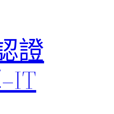
M認證
IT