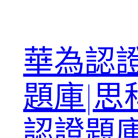
跳
至
主
要
內
華為認證
容
題庫|思
認證題