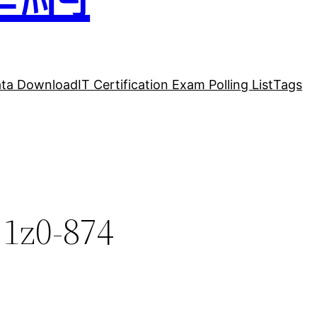
ta Download
IT Certification Exam Polling List
Tags
 1z0-874