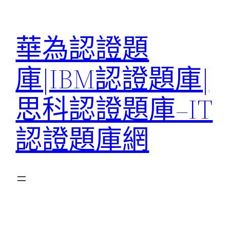
跳
至
華為認證題
主
要
庫|IBM認證題庫|
內
容
思科認證題庫–IT
認證題庫網