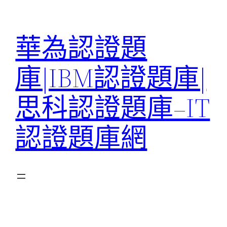
跳
至
華為認證題
主
要
庫|IBM認證題庫|
內
容
思科認證題庫–IT
認證題庫網