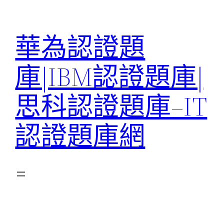
跳
至
華為認證題
主
要
庫|IBM認證題庫|
內
容
思科認證題庫–IT
認證題庫網