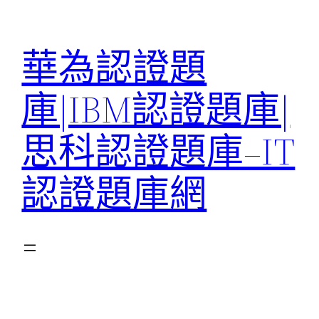
跳
至
華為認證題
主
要
庫|IBM認證題庫|
內
容
思科認證題庫–IT
認證題庫網