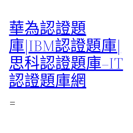
跳
至
華為認證題
主
要
庫|IBM認證題庫|
內
容
思科認證題庫–IT
認證題庫網