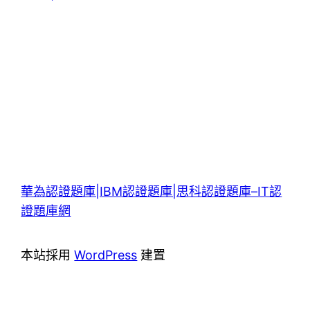
華為認證題庫|IBM認證題庫|思科認證題庫–IT認
證題庫網
本站採用
WordPress
建置