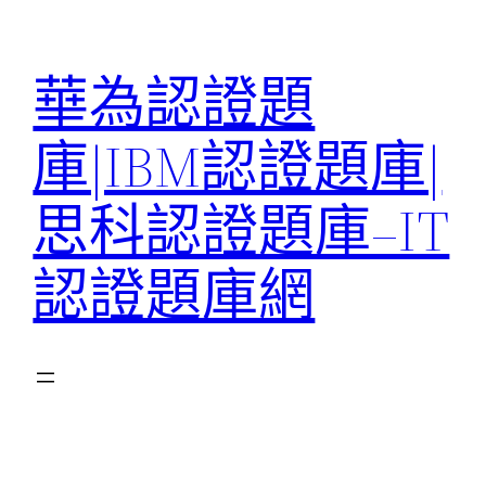
跳
至
華為認證題
主
要
庫|IBM認證題庫|
內
容
思科認證題庫–IT
認證題庫網