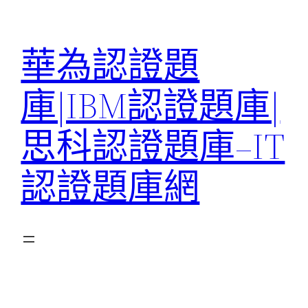
跳
至
華為認證題
主
要
庫|IBM認證題庫|
內
容
思科認證題庫–IT
認證題庫網