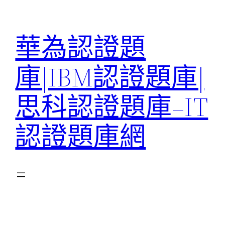
跳
至
華為認證題
主
要
庫|IBM認證題庫|
內
容
思科認證題庫–IT
認證題庫網