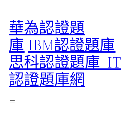
跳
至
華為認證題
主
要
庫|IBM認證題庫|
內
容
思科認證題庫–IT
認證題庫網