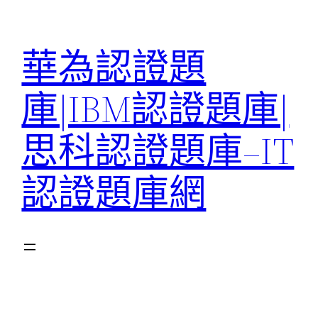
跳
至
華為認證題
主
要
庫|IBM認證題庫|
內
容
思科認證題庫–IT
認證題庫網