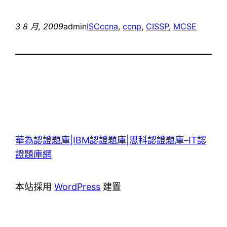
3 8 月, 2009
admin
ISC
ccna
, 
ccnp
, 
CISSP
, 
MCSE
華為認證題庫|IBM認證題庫|思科認證題庫–IT認
證題庫網
本站採用
WordPress
建置