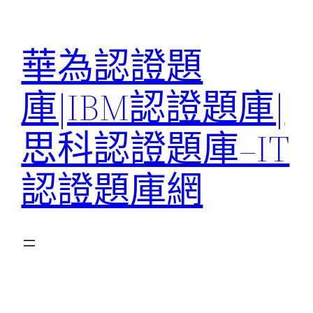
跳
至
華為認證題
主
要
庫|IBM認證題庫|
內
容
思科認證題庫–IT
認證題庫網