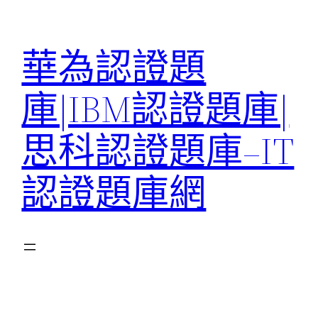
跳
至
華為認證題
主
要
庫|IBM認證題庫|
內
容
思科認證題庫–IT
認證題庫網