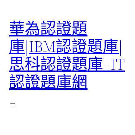
跳
至
華為認證題
主
要
庫|IBM認證題庫|
內
容
思科認證題庫–IT
認證題庫網