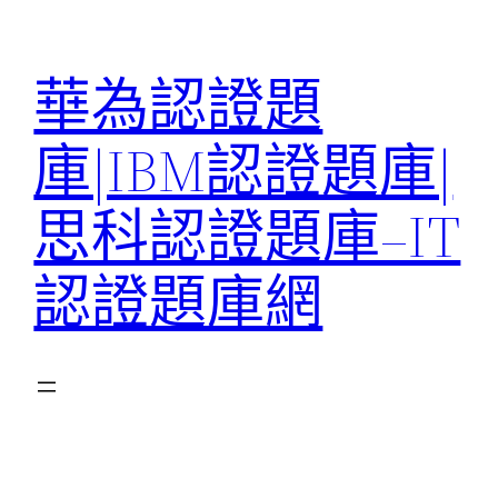
跳
至
華為認證題
主
要
庫|IBM認證題庫|
內
容
思科認證題庫–IT
認證題庫網